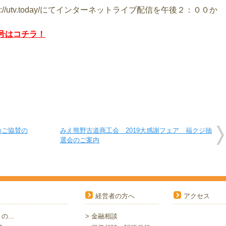
//utv.today/にてインターネットライブ配信を午後２：００か
番号はコチラ！
へのご協賛の
みえ熊野古道商工会 2019大感謝フェア 福クジ抽
選会のご案内
経営者の方へ
アクセス
...
> 金融相談