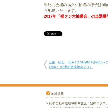
※紀北会場の福クジ抽選の様子はhttp:
ら配信いたします。
2017年「福クジ大抽選会」の当選
三重 紀北 SEA TO SUMMITⓇ2016
お願い（紀北町観光協会より）
地域振興
> 紀勢自動車道地域振興施設「始神テラス」の