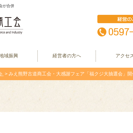
会が合併
地域振興
経営者の方へ
アクセ
ト
>
みえ熊野古道商工会・大感謝フェア「福クジ大抽選会」開