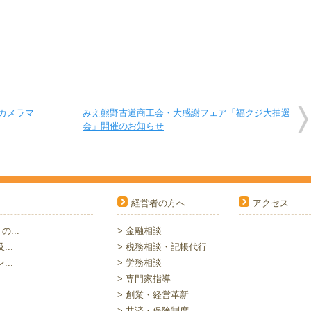
でカメラマ
みえ熊野古道商工会・大感謝フェア「福クジ大抽選
会」開催のお知らせ
経営者の方へ
アクセス
...
> 金融相談
..
> 税務相談・記帳代行
..
> 労務相談
> 専門家指導
> 創業・経営革新
> 共済・保険制度