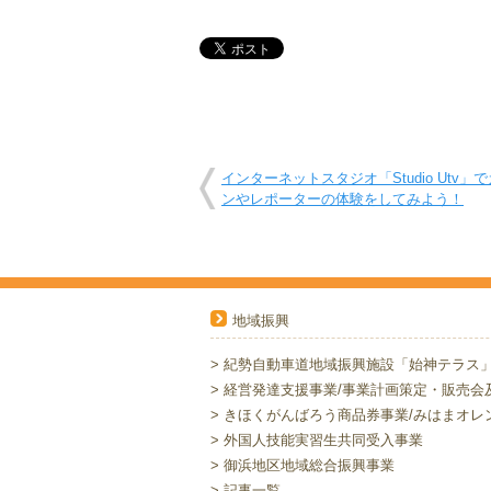
インターネットスタジオ「Studio Utv」
ンやレポーターの体験をしてみよう！
地域振興
> 紀勢自動車道地域振興施設「始神テラス」の
> 経営発達支援事業/事業計画策定・販売会及.
> きほくがんばろう商品券事業/みはまオレン.
> 外国人技能実習生共同受入事業
> 御浜地区地域総合振興事業
> 記事一覧