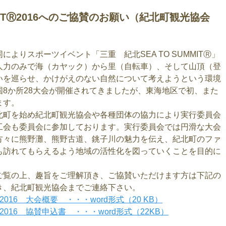
MMITⓇ2016へのご協賛のお願い（紀北町観光協会
りスポーツイベント「三重 紀北SEA TO SUMMITⓇ」
人力のみで海（カヤック）から里（自転車）、そして山頂（登
いを巡らせ、かけがえのない自然について考えようという環境
8か所28大会が開催されてきましたが、東海地区で初、また
ます。
町を始め紀北町観光協会や各種団体の協力により実行委員会
工会も委員会に参加しております。実行委員会では円滑な大会
方々に熊野灘、熊野古道、銚子川の魅力を伝え、紀北町のファ
も訪れてもらえるよう地域の活性化を図っていくことを目的に
覧の上、趣旨をご理解頂き、ご協賛いただけます方は下記の
き、紀北町観光協会までご連絡下さい。
®2016 大会概要 ・・・word形式（20 KB）
®2016 協賛申込書 ・・・word形式（22KB）