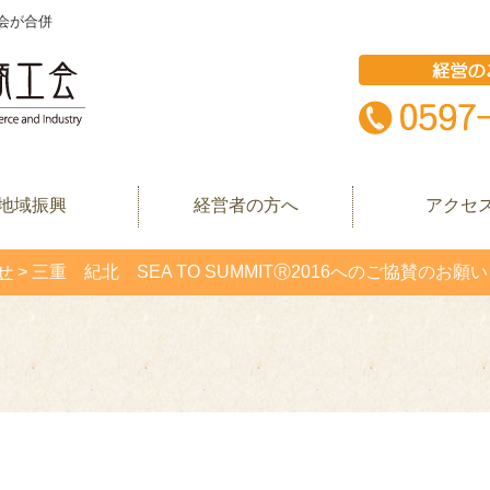
会が合併
地域振興
経営者の方へ
アクセ
せ
>
三重 紀北 SEA TO SUMMITⓇ2016へのご協賛のお