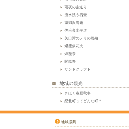
雨夜の虫送り
流水洗う石畳
望御浜海霧
佐甫鼻水平道
矢口湾のノリの養殖
燈籠祭花火
燈籠祭
関船祭
サンドクラフト
地域の観光
きほく春夏秋冬
紀北町ってどんな町？
地域振興