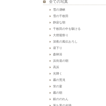
全ての写真
雪の瀞峡
雪の千枚田
静寂な朝
千枚田の中を駆ける
大燈籠祭り
深夜の風伝おろし
昼下り
森林浴
浜街道の朝
高浜
光輝く
霧の荒滝
蛍の宴
霧の朝
銀ののれん
落ち葉の光跡