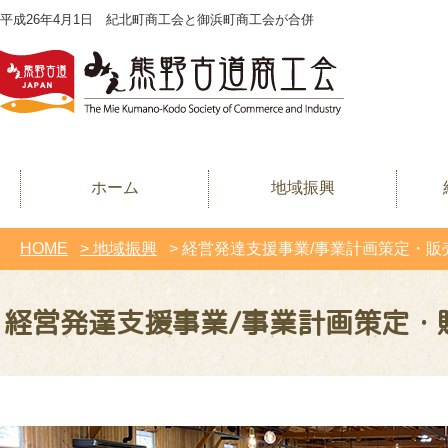
平成26年4月1日 紀北町商工会と御浜町商工会が合併
ホーム
地域振興
HOME
> 地域振興
> 経営発達支援事業/事業計画策定・
経営発達支援事業/事業計画策定・