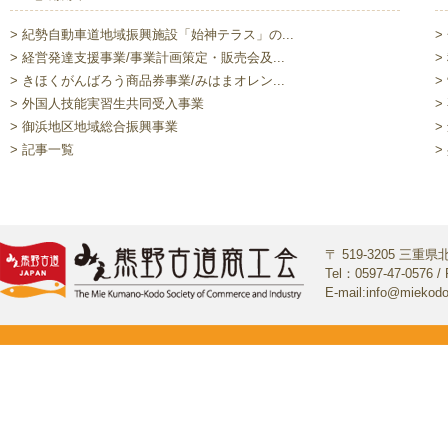
> 紀勢自動車道地域振興施設「始神テラス」の...
>
> 経営発達支援事業/事業計画策定・販売会及...
>
> きほくがんばろう商品券事業/みはまオレン...
>
> 外国人技能実習生共同受入事業
>
> 御浜地区地域総合振興事業
>
> 記事一覧
>
〒 519-3205 三
Tel：0597-47-0576 / 
E-mail:info@miekod