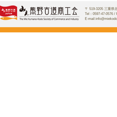
〒 519-3205 三
Tel：0597-47-0576 / 
E-mail:info@miekod