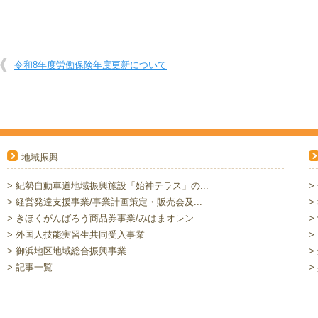
令和8年度労働保険年度更新について
地域振興
> 紀勢自動車道地域振興施設「始神テラス」の...
>
> 経営発達支援事業/事業計画策定・販売会及...
>
> きほくがんばろう商品券事業/みはまオレン...
>
> 外国人技能実習生共同受入事業
>
> 御浜地区地域総合振興事業
>
> 記事一覧
>